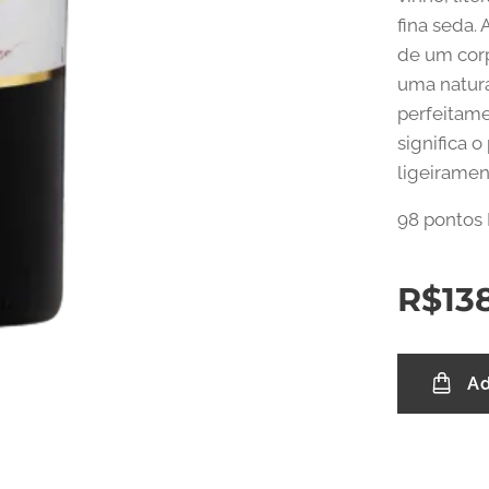
fina seda.
de um corp
uma natura
perfeitame
significa 
ligeiramen
98 pontos
R$
13
Ad