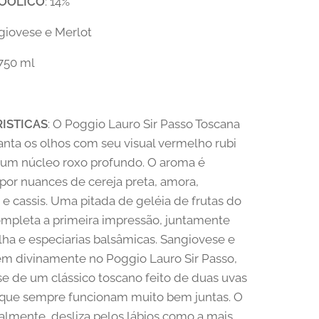
OÓLICO
: 14%
ngiovese e Merlot
 750 ml
ISTICAS
: O Poggio Lauro Sir Passo Toscana
nta os olhos com seu visual vermelho rubi
 um núcleo roxo profundo. O aroma é
or nuances de cereja preta, amora,
e cassis. Uma pitada de geléia de frutas do
mpleta a primeira impressão, juntamente
ha e especiarias balsâmicas. Sangiovese e
em divinamente no Poggio Lauro Sir Passo,
-se de um clássico toscano feito de duas uvas
 que sempre funcionam muito bem juntas. O
eralmente, desliza pelos lábios como a mais