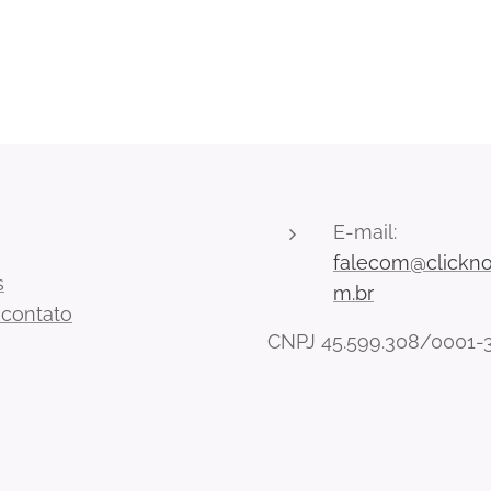
E-mail:
falecom@clickno
s
m.br
 contato
CNPJ 45.599.308/0001-