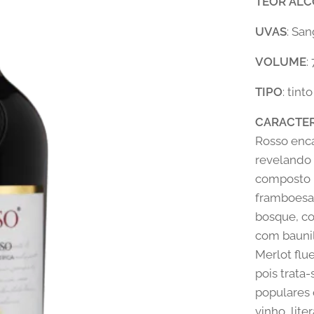
TEOR
ALC
UVAS
: Sa
VOLUME
:
TIPO
: tinto
CARACTER
Rosso enca
revelando
composto p
framboesa 
bosque, co
com baunil
Merlot flu
pois trata
populares
vinho, lit