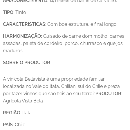
AMADURECIMENTO
: 14 meses de barris de carvalho.
TIPO
: Tinto
CARACTERISTICAS
: Com boa estrutura, e final longo.
HARMONIZAÇÃO:
Guisado de carne dom molho, carnes
assadas, paleta de cordeiro, porco, churrasco e queijos
maduros.
SOBRE O PRODUTOR
A vinícola Bellavista é uma propriedade familiar
localizada no Vale do Itata, Chillan, sul do Chile e preza
por fazer vinhos que são fiéis ao seu terroir.
PRODUTOR
:
Agrícola Vista Bela
REGIÃO
: Itata
PAÍS
: Chile