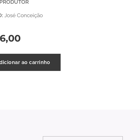
 PRODUTOR
O:
José Conceição
6,00
dicionar ao carrinho