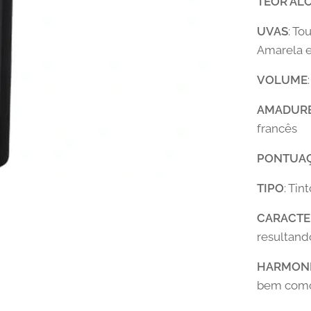
T
EOR AL
UVAS
: To
Amarela e
VOLUME
AMADUR
francês
PONTUA
TIPO
: Tin
CARACTE
resultand
HARMON
bem como 