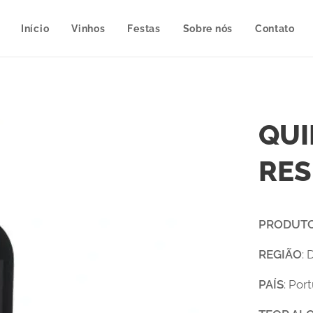
Início
Vinhos
Festas
Sobre nós
Contato
QUI
RES
PRODUT
REGIÃO
:
PAÍS
: Por