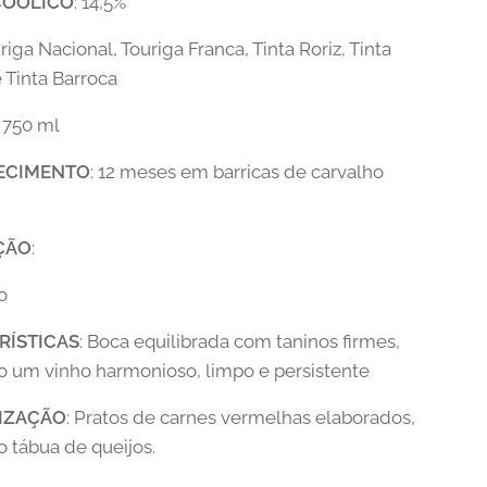
COÓLICO
: 14,5%
uriga Nacional, Touriga Franca, Tinta Roriz, Tinta
 Tinta Barroca
: 750 ml
ECIMENTO
: 12 meses em barricas de carvalho
ÇÃO
:
to
RÍSTICAS
: Boca equilibrada com taninos firmes,
o um vinho harmonioso, limpo e persistente
IZAÇÃO
: Pratos de carnes vermelhas elaborados,
tábua de queijos.