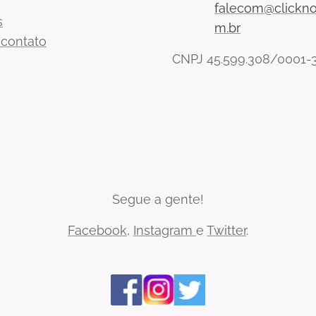
falecom@clickno
s
m.br
 contato
CNPJ 45.599.308/0001-
Segue a gente!
Facebook
,
Instagram
e
Twitter
.