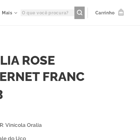
Mais
Carrinho
LIA ROSE
ERNET FRANC
3
R
:
Vinícola Oralia
ale do Uco