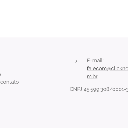
E-mail:
falecom@clickno
s
m.br
 contato
CNPJ 45.599.308/0001-