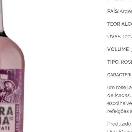
PAÍS
: Arge
TEOR
ALC
UVAS
: 10
VOLUME
:
TIPO
: ROS
CARACTERI
um rosé le
delicadas,
escolha ve
refeições a
Produzido 
Uco, Mendo