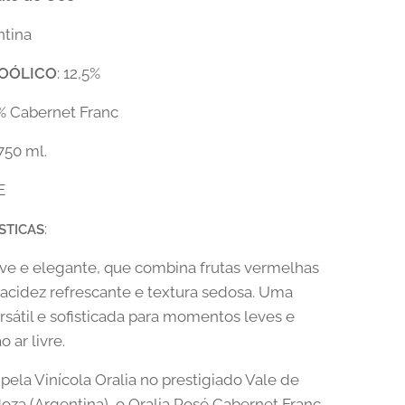
ntina
OÓLICO
: 12,5%
0% Cabernet Franc
 750 ml.
E
:
STICAS
ve e elegante, que combina frutas vermelhas
 acidez refrescante e textura sedosa. Uma
rsátil e sofisticada para momentos leves e
o ar livre.
pela Vinícola Oralia no prestigiado Vale de
za (Argentina), o Oralia Rosé Cabernet Franc