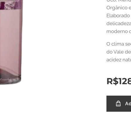
Orgânico e
Elaborado 
delicadeza
moderno qu
O clima se
do Vale de
acidez nat
R$
12
Ad