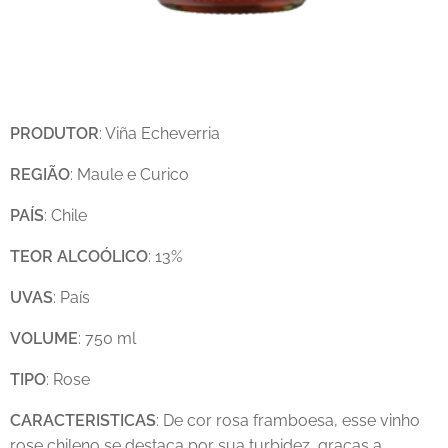
PRODUTOR
: Viña Echeverria
REGIÃO
: Maule e Curico
PAÍS
: Chile
TEOR
ALCOÓLICO
: 13%
UVAS
: País
VOLUME
: 750 ml
TIPO
: Rose
CARACTERISTICAS
: De cor rosa framboesa, esse vinho
rose chileno se destaca por sua turbidez, graças a