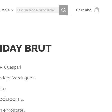
Mais
Carrinho
IDAY BRUT
R
: Guaspari
Bodega Verduguez
anha
OÓLICO
: 11%
én e Moscatel