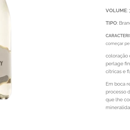
VOLUME
:
TIPO
: Bra
CARACTERI
começar pel
coloração 
perlage fi
cítricas e 
Em boca re
processo d
que lhe c
mineralida