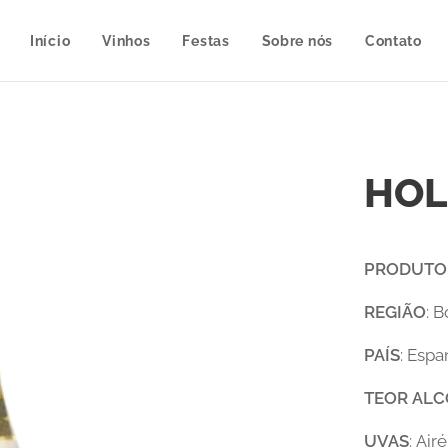
Início
Vinhos
Festas
Sobre nós
Contato
HOL
PRODUTO
REGIÃO
: 
PAÍS
: Esp
TEOR
ALC
UVAS
: Air