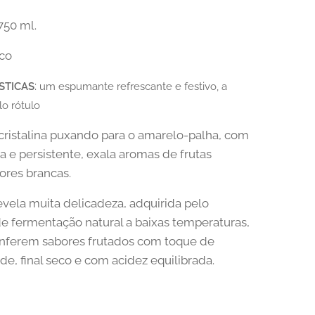
 750 ml.
nco
:
STICAS
um espumante refrescante e festivo, a
o rótulo
cristalina puxando para o amarelo-palha, com
na e persistente, exala aromas de frutas
flores brancas.
vela muita delicadeza, adquirida pelo
e fermentação natural a baixas temperaturas,
onferem sabores frutados com toque de
de, final seco e com acidez equilibrada.