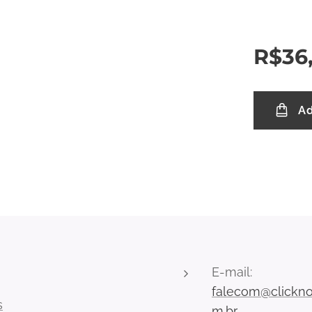
R$
36
Ad
E-mail:
falecom@clickno
s
m.br