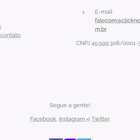
E-mail:
falecom@clickno
s
m.br
 contato
CNPJ 45.599.308/0001-
Segue a gente!
Facebook
,
Instagram
e
Twitter
.