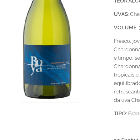
T
EOR ALC
UVAS
: Ch
VOLUME
:
Fresco, jo
Chardonna
e limpo, 
Chardonnay
tropicais 
equilibrad
refrescant
da uva Ch
TIPO
: Bra