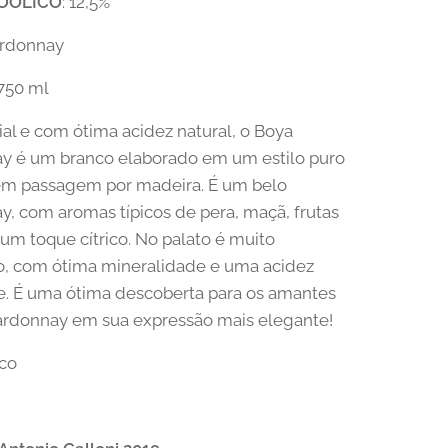
OÓLICO
: 12,5%
ardonnay
 750 ml
vial e com ótima acidez natural, o Boya
y é um branco elaborado em um estilo puro
sem passagem por madeira. É um belo
, com aromas típicos de pera, maçã, frutas
e um toque cítrico. No palato é muito
o, com ótima mineralidade e uma acidez
e. É uma ótima descoberta para os amantes
ardonnay em sua expressão mais elegante!
nco