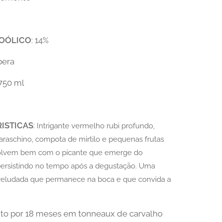
OÓLICO
: 14%
bera
 750 ml
ISTICAS
:
Intrigante vermelho rubi profundo,
araschino, compota de mirtilo e pequenas frutas
olvem bem com o picante que emerge do
persistindo no tempo após a degustação. Uma
veludada que permanece na boca e que convida a
to por 18 meses em tonneaux de carvalho