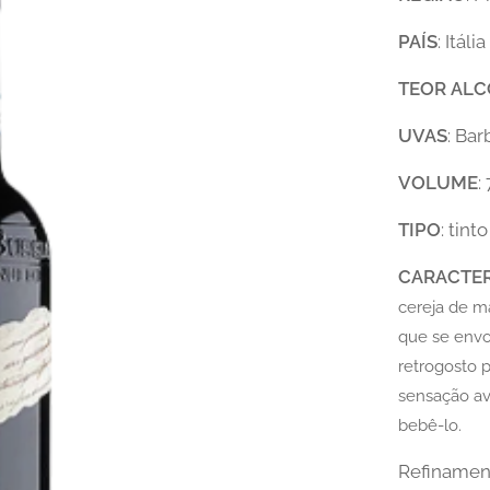
PAÍS
: Itália
TEOR
ALC
UVAS
: Bar
VOLUME
:
TIPO
: tinto
CARACTER
cereja de m
que se env
retrogosto 
sensação a
bebê-lo.
Refinamen