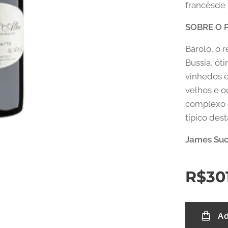
francêsde 
SOBRE O
Barolo, o r
Bussia, ót
vinhedos 
velhos e o
complexo 
típico des
James Suck
R$
30
Ad