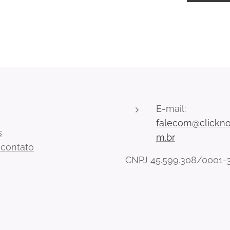
E-mail:
falecom@clickno
s
m.br
 contato
CNPJ 45.599.308/0001-